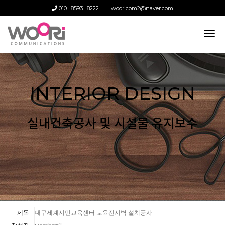
010 . 8593 . 8222
wooricom2@naver.com
tog
nav
INTERIOR DESIGN
실내건축공사 및 시설물 유지보수
제목
대구세계시민교육센터 교육전시벽 설치공사