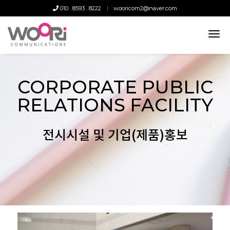
010 . 8593 . 8222
wooricom2@naver.com
tog
nav
CORPORATE PUBLIC
RELATIONS FACILITY
전시시설 및 기업(제품)홍보