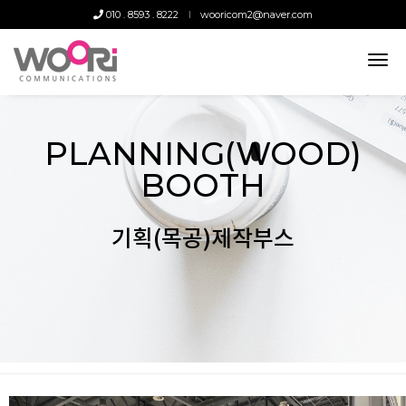
010 . 8593 . 8222
wooricom2@naver.com
tog
nav
PLANNING(WOOD)
BOOTH
기획(목공)제작부스